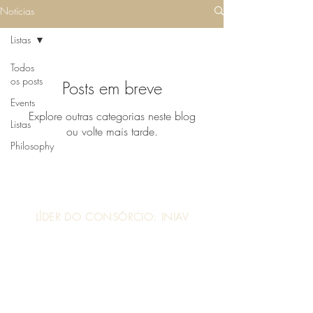
Notícias
Listas
Todos
os posts
Posts em breve
Events
Explore outras categorias neste blog
Listas
ou volte mais tarde.
Philosophy
. CONTACTOS .
LÍDER DO CONSÓRCIO: INIAV
Avenida da República, Quinta do Marquês
2780-157
Oeiras
Para mais informações:
www.iniav.pt